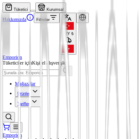
Tüketici
Kurumsal
Hakkımızda
Filtreler
TRY
₺
Emporion
Tüketiciler için
Kişisel alışverişler
Mağazalar
Ürünler
Tarifler
Emporion