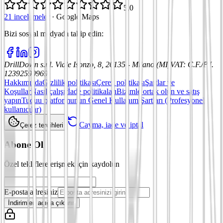
5,0
21 incelemeler
·
Google Maps
Bizi sosyal medyada takip edin
:
DrillDown s.r.l.
Viale Isonzo, 8, 20135 - Milano (MI)
VAT
:
C.F./P.I.
12392590969
Hakkımızda
Gizlilik politikası
Çerez politikası
Şartlar ve
Koşullar
Nasıl çalışır
İade politikaları
Bizimle ortak olun ve satış
yapın
Tuduu platformunun Genel Kullanım Şartları (Profesyonel
kullanıcılar)
Cayma, iade ve iptal
Çerez tercihleri
Abone Ol
Özel tekliflere erişmek için kaydolun
E-posta adresiniz
İndirimleri açığa çıkarın