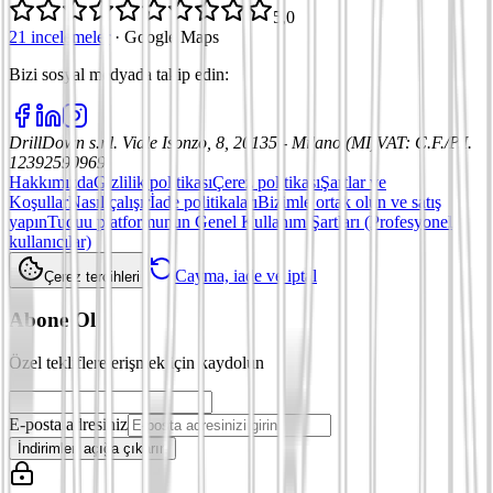
5,0
21 incelemeler
·
Google Maps
Bizi sosyal medyada takip edin
:
DrillDown s.r.l.
Viale Isonzo, 8, 20135 - Milano (MI)
VAT
:
C.F./P.I.
12392590969
Hakkımızda
Gizlilik politikası
Çerez politikası
Şartlar ve
Koşullar
Nasıl çalışır
İade politikaları
Bizimle ortak olun ve satış
yapın
Tuduu platformunun Genel Kullanım Şartları (Profesyonel
kullanıcılar)
Cayma, iade ve iptal
Çerez tercihleri
Abone Ol
Özel tekliflere erişmek için kaydolun
E-posta adresiniz
İndirimleri açığa çıkarın