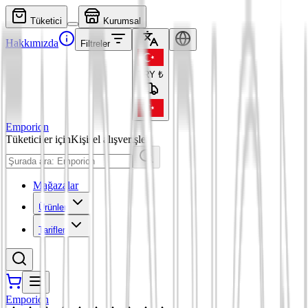
Tüketici
Kurumsal
Hakkımızda
Filtreler
TRY
₺
Emporion
Tüketiciler için
Kişisel alışverişler
Mağazalar
Ürünler
Tarifler
Emporion