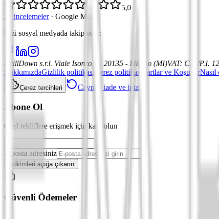
5,0
21 incelemeler
·
Google Maps
Bizi sosyal medyada takip edin
:
DrillDown s.r.l.
Viale Isonzo, 8, 20135 - Milano (MI)
VAT
:
C.F./P.I. 
Hakkımızda
Gizlilik politikası
Çerez politikası
Şartlar ve Koşullar
Nasıl 
Cayma, iade ve iptal
Çerez tercihleri
Abone Ol
Özel tekliflere erişmek için kaydolun
E-posta adresiniz
İndirimleri açığa çıkarın
Güvenli Ödemeler