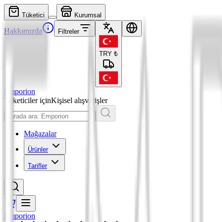
Tüketici
Kurumsal
Hakkımızda
Filtreler
TRY
₺
Emporion
Tüketiciler için
Kişisel alışverişler
Mağazalar
Ürünler
Tarifler
Emporion