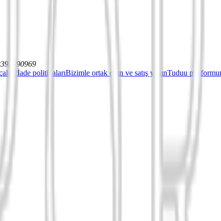
12392590969
çalışır
İade politikaları
Bizimle ortak olun ve satış yapın
Tuduu platformun