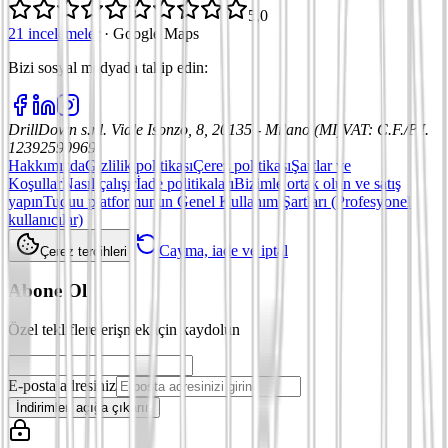
5,0
21 incelemeler
·
Google Maps
Bizi sosyal medyada takip edin
:
DrillDown s.r.l.
Viale Isonzo, 8, 20135 - Milano (MI)
VAT
:
C.F./P.I.
12392590969
Hakkımızda
Gizlilik politikası
Çerez politikası
Şartlar ve
Koşullar
Nasıl çalışır
İade politikaları
Bizimle ortak olun ve satış
yapın
Tuduu platformunun Genel Kullanım Şartları (Profesyonel
kullanıcılar)
Cayma, iade ve iptal
Çerez tercihleri
Abone Ol
Özel tekliflere erişmek için kaydolun
E-posta adresiniz
İndirimleri açığa çıkarın