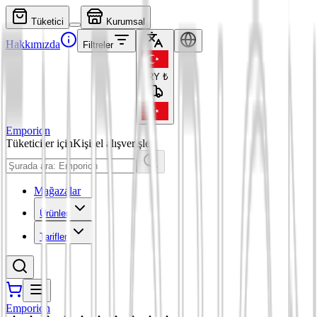
Tüketici
Kurumsal
Hakkımızda
Filtreler
TRY
₺
Emporion
Tüketiciler için
Kişisel alışverişler
Mağazalar
Ürünler
Tarifler
Emporion