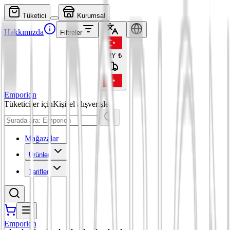
Tüketici
Kurumsal
Hakkımızda
Filtreler
TRY
₺
Emporion
Tüketiciler için
Kişisel alışverişler
Mağazalar
Ürünler
Tarifler
Emporion