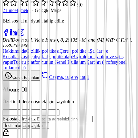
5,0
21 incelemeler
·
Google Maps
Bizi sosyal medyada takip edin
:
DrillDown s.r.l.
Viale Isonzo, 8, 20135 - Milano (MI)
VAT
:
C.F./P.I.
12392590969
Hakkımızda
Gizlilik politikası
Çerez politikası
Şartlar ve
Koşullar
Nasıl çalışır
İade politikaları
Bizimle ortak olun ve satış
yapın
Tuduu platformunun Genel Kullanım Şartları (Profesyonel
kullanıcılar)
Cayma, iade ve iptal
Çerez tercihleri
Abone Ol
Özel tekliflere erişmek için kaydolun
E-posta adresiniz
İndirimleri açığa çıkarın