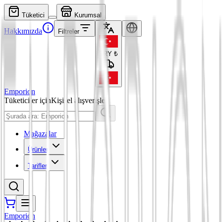
Tüketici
Kurumsal
Hakkımızda
Filtreler
TRY
₺
Emporion
Tüketiciler için
Kişisel alışverişler
Mağazalar
Ürünler
Tarifler
Emporion