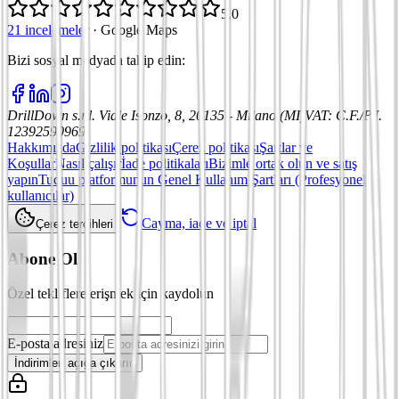
5,0
21 incelemeler
·
Google Maps
Bizi sosyal medyada takip edin
:
DrillDown s.r.l.
Viale Isonzo, 8, 20135 - Milano (MI)
VAT
:
C.F./P.I.
12392590969
Hakkımızda
Gizlilik politikası
Çerez politikası
Şartlar ve
Koşullar
Nasıl çalışır
İade politikaları
Bizimle ortak olun ve satış
yapın
Tuduu platformunun Genel Kullanım Şartları (Profesyonel
kullanıcılar)
Cayma, iade ve iptal
Çerez tercihleri
Abone Ol
Özel tekliflere erişmek için kaydolun
E-posta adresiniz
İndirimleri açığa çıkarın