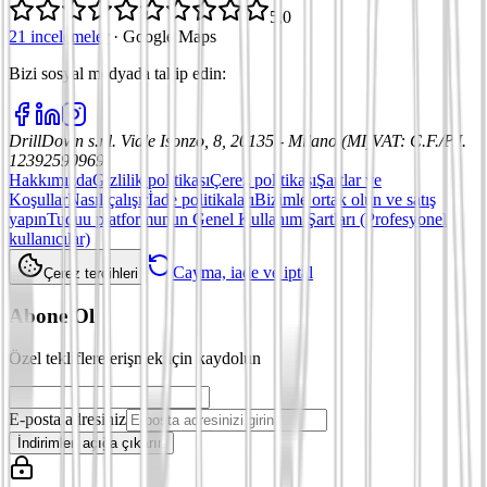
5,0
21 incelemeler
·
Google Maps
Bizi sosyal medyada takip edin
:
DrillDown s.r.l.
Viale Isonzo, 8, 20135 - Milano (MI)
VAT
:
C.F./P.I.
12392590969
Hakkımızda
Gizlilik politikası
Çerez politikası
Şartlar ve
Koşullar
Nasıl çalışır
İade politikaları
Bizimle ortak olun ve satış
yapın
Tuduu platformunun Genel Kullanım Şartları (Profesyonel
kullanıcılar)
Cayma, iade ve iptal
Çerez tercihleri
Abone Ol
Özel tekliflere erişmek için kaydolun
E-posta adresiniz
İndirimleri açığa çıkarın