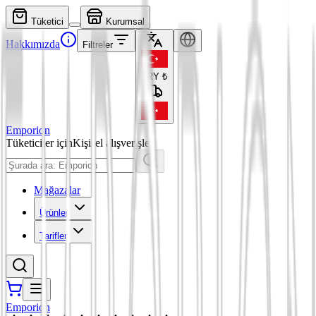
Tüketici
Kurumsal
Hakkımızda
Filtreler
TRY
₺
Emporion
Tüketiciler için
Kişisel alışverişler
Mağazalar
Ürünler
Tarifler
Emporion