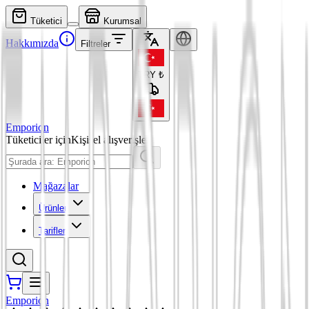
Tüketici
Kurumsal
Hakkımızda
Filtreler
TRY
₺
Emporion
Tüketiciler için
Kişisel alışverişler
Mağazalar
Ürünler
Tarifler
Emporion