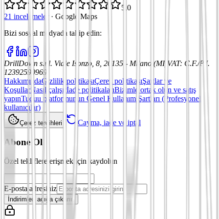
5,0
21 incelemeler
·
Google Maps
Bizi sosyal medyada takip edin
:
DrillDown s.r.l.
Viale Isonzo, 8, 20135 - Milano (MI)
VAT
:
C.F./P.I.
12392590969
Hakkımızda
Gizlilik politikası
Çerez politikası
Şartlar ve
Koşullar
Nasıl çalışır
İade politikaları
Bizimle ortak olun ve satış
yapın
Tuduu platformunun Genel Kullanım Şartları (Profesyonel
kullanıcılar)
Cayma, iade ve iptal
Çerez tercihleri
Abone Ol
Özel tekliflere erişmek için kaydolun
E-posta adresiniz
İndirimleri açığa çıkarın