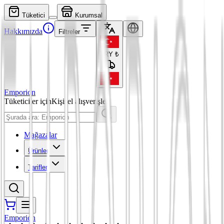
Tüketici
Kurumsal
Hakkımızda
Filtreler
TRY
₺
Emporion
Tüketiciler için
Kişisel alışverişler
Mağazalar
Ürünler
Tarifler
Emporion