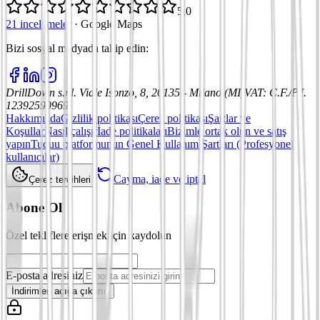
5,0
21 incelemeler
·
Google Maps
Bizi sosyal medyada takip edin
:
DrillDown s.r.l.
Viale Isonzo, 8, 20135 - Milano (MI)
VAT
:
C.F./P.I.
12392590969
Hakkımızda
Gizlilik politikası
Çerez politikası
Şartlar ve
Koşullar
Nasıl çalışır
İade politikaları
Bizimle ortak olun ve satış
yapın
Tuduu platformunun Genel Kullanım Şartları (Profesyonel
kullanıcılar)
Cayma, iade ve iptal
Çerez tercihleri
Abone Ol
Özel tekliflere erişmek için kaydolun
E-posta adresiniz
İndirimleri açığa çıkarın