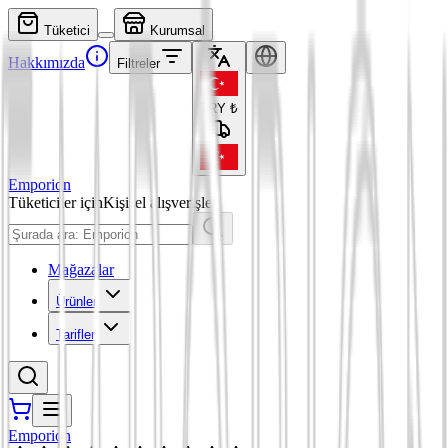
Tüketici
Kurumsal
Hakkımızda
Filtreler
TRY
₺
Emporion
Tüketiciler için
Kişisel alışverişler
Mağazalar
Ürünler
Tarifler
Emporion