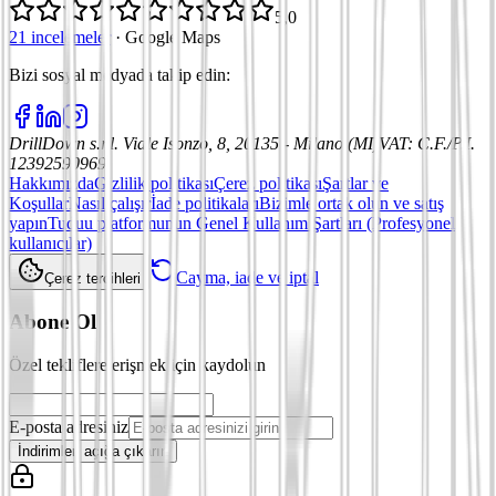
5,0
21 incelemeler
·
Google Maps
Bizi sosyal medyada takip edin
:
DrillDown s.r.l.
Viale Isonzo, 8, 20135 - Milano (MI)
VAT
:
C.F./P.I.
12392590969
Hakkımızda
Gizlilik politikası
Çerez politikası
Şartlar ve
Koşullar
Nasıl çalışır
İade politikaları
Bizimle ortak olun ve satış
yapın
Tuduu platformunun Genel Kullanım Şartları (Profesyonel
kullanıcılar)
Cayma, iade ve iptal
Çerez tercihleri
Abone Ol
Özel tekliflere erişmek için kaydolun
E-posta adresiniz
İndirimleri açığa çıkarın