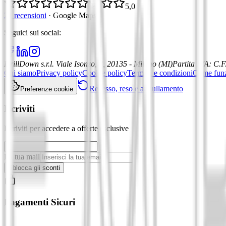
5,0
21 recensioni
·
Google Maps
Seguici sui social
:
DrillDown s.r.l.
Viale Isonzo, 8, 20135 - Milano (MI)
Partita IVA
:
C.F
Chi siamo
Privacy policy
Cookie policy
Termini e condizioni
Come fun
Recesso, reso e annullamento
Preferenze cookie
Iscriviti
Iscriviti per accedere a offerte esclusive
La tua mail
Sblocca gli sconti
Pagamenti Sicuri