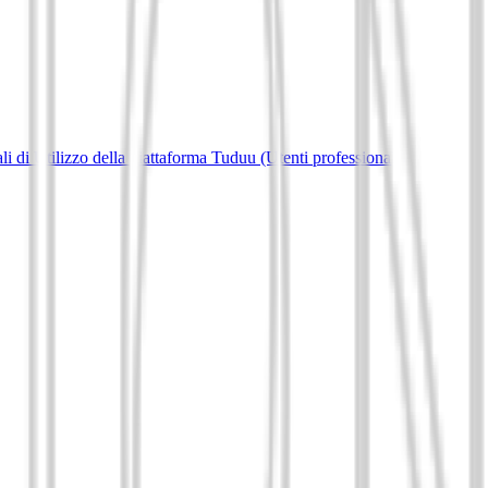
i di Utilizzo della piattaforma Tuduu (Utenti professionali)