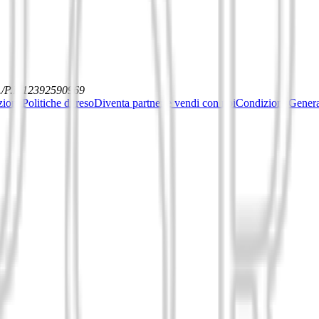
./P.I. 12392590969
ziona
Politiche di reso
Diventa partner e vendi con noi
Condizioni General