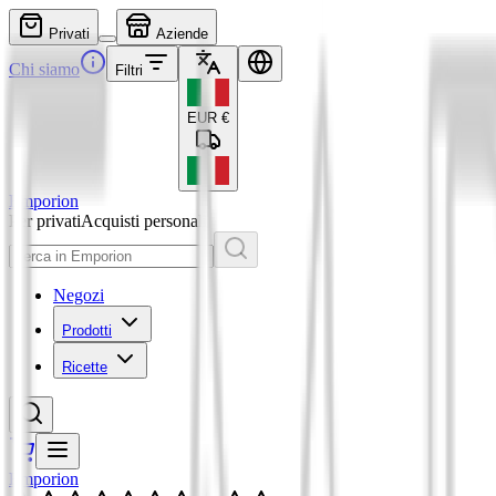
Privati
Aziende
Chi siamo
Filtri
EUR
€
Emporion
Per privati
Acquisti personali
Negozi
Prodotti
Ricette
Emporion