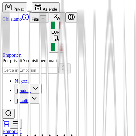
Privati
Aziende
Chi siamo
Filtri
EUR
€
Emporion
Per privati
Acquisti personali
Negozi
Prodotti
Ricette
Emporion