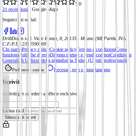
5,0
21 recensioni
·
Google Maps
Seguici sui social
:
DrillDown s.r.l.
Viale Isonzo, 8, 20135 - Milano (MI)
Partita IVA
:
C.F./P.I. 12392590969
Chi siamo
Privacy policy
Cookie policy
Termini e condizioni
Come
funziona
Politiche di reso
Diventa partner e vendi con noi
Condizioni
Generali di Utilizzo della piattaforma Tuduu (Utenti professionali)
Recesso, reso e annullamento
Preferenze cookie
Iscriviti
Iscriviti per accedere a offerte esclusive
La tua mail
Sblocca gli sconti