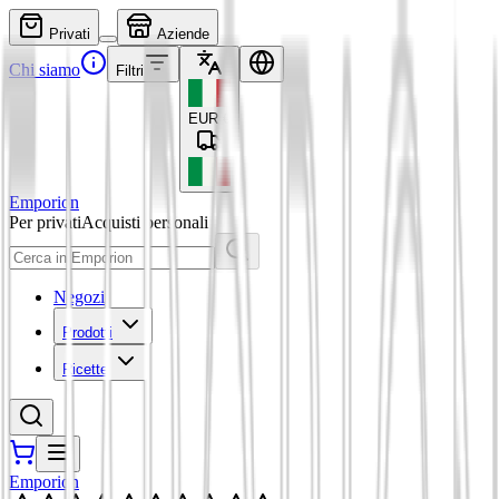
Privati
Aziende
Chi siamo
Filtri
EUR
€
Emporion
Per privati
Acquisti personali
Negozi
Prodotti
Ricette
Emporion