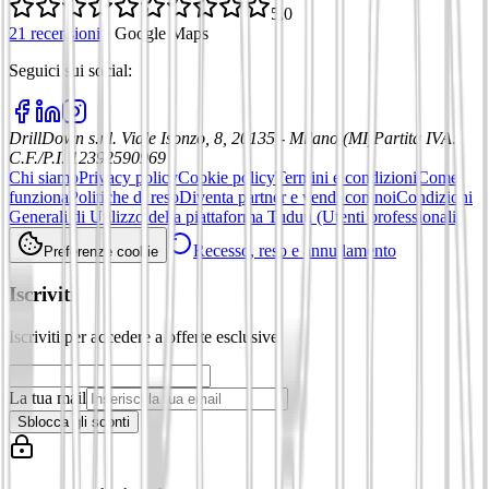
5,0
21 recensioni
·
Google Maps
Seguici sui social
:
DrillDown s.r.l.
Viale Isonzo, 8, 20135 - Milano (MI)
Partita IVA
:
C.F./P.I. 12392590969
Chi siamo
Privacy policy
Cookie policy
Termini e condizioni
Come
funziona
Politiche di reso
Diventa partner e vendi con noi
Condizioni
Generali di Utilizzo della piattaforma Tuduu (Utenti professionali)
Recesso, reso e annullamento
Preferenze cookie
Iscriviti
Iscriviti per accedere a offerte esclusive
La tua mail
Sblocca gli sconti