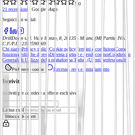
5,0
21 recensioni
·
Google Maps
Seguici sui social
:
DrillDown s.r.l.
Viale Isonzo, 8, 20135 - Milano (MI)
Partita IVA
:
C.F./P.I. 12392590969
Chi siamo
Privacy policy
Cookie policy
Termini e condizioni
Come
funziona
Politiche di reso
Diventa partner e vendi con noi
Condizioni
Generali di Utilizzo della piattaforma Tuduu (Utenti professionali)
Recesso, reso e annullamento
Preferenze cookie
Iscriviti
Iscriviti per accedere a offerte esclusive
La tua mail
Sblocca gli sconti