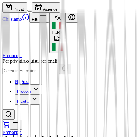
Privati
Aziende
Chi siamo
Filtri
EUR
€
Emporion
Per privati
Acquisti personali
Negozi
Prodotti
Ricette
Emporion