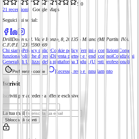
5,0
21 recensioni
·
Google Maps
Seguici sui social
:
DrillDown s.r.l.
Viale Isonzo, 8, 20135 - Milano (MI)
Partita IVA
:
C.F./P.I. 12392590969
Chi siamo
Privacy policy
Cookie policy
Termini e condizioni
Come
funziona
Politiche di reso
Diventa partner e vendi con noi
Condizioni
Generali di Utilizzo della piattaforma Tuduu (Utenti professionali)
Recesso, reso e annullamento
Preferenze cookie
Iscriviti
Iscriviti per accedere a offerte esclusive
La tua mail
Sblocca gli sconti