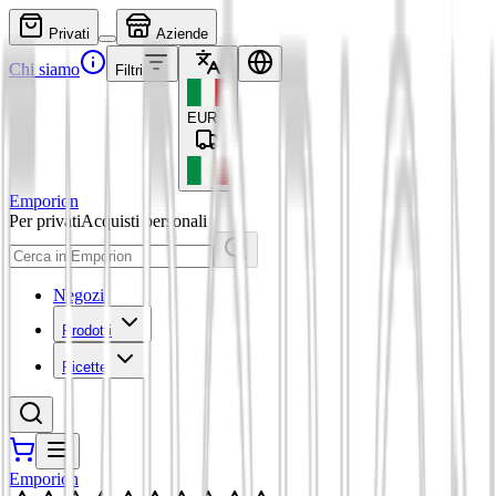
Privati
Aziende
Chi siamo
Filtri
EUR
€
Emporion
Per privati
Acquisti personali
Negozi
Prodotti
Ricette
Emporion