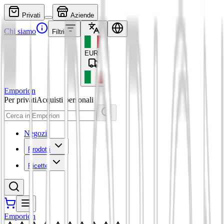
Privati
Aziende
Chi siamo
Filtri
EUR
€
Emporion
Per privati
Acquisti personali
Negozi
Prodotti
Ricette
Emporion