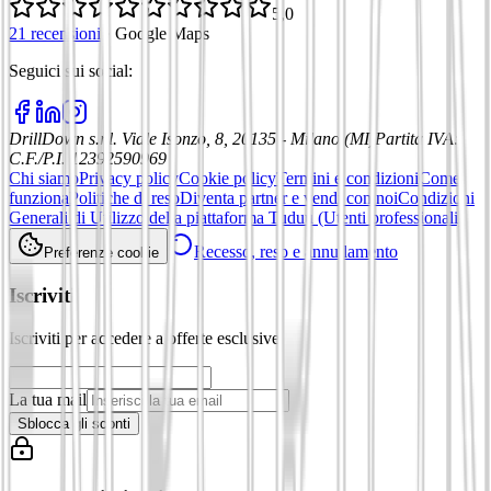
5,0
21 recensioni
·
Google Maps
Seguici sui social
:
DrillDown s.r.l.
Viale Isonzo, 8, 20135 - Milano (MI)
Partita IVA
:
C.F./P.I. 12392590969
Chi siamo
Privacy policy
Cookie policy
Termini e condizioni
Come
funziona
Politiche di reso
Diventa partner e vendi con noi
Condizioni
Generali di Utilizzo della piattaforma Tuduu (Utenti professionali)
Recesso, reso e annullamento
Preferenze cookie
Iscriviti
Iscriviti per accedere a offerte esclusive
La tua mail
Sblocca gli sconti