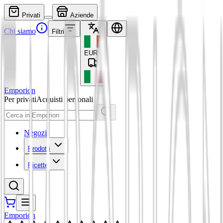
Privati
Aziende
Chi siamo
Filtri
EUR
€
Emporion
Per privati
Acquisti personali
Negozi
Prodotti
Ricette
Emporion