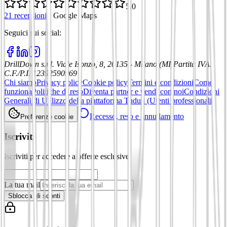
5,0
21 recensioni
·
Google Maps
Seguici sui social
:
DrillDown s.r.l.
Viale Isonzo, 8, 20135 - Milano (MI)
Partita IVA
:
C.F./P.I. 12392590969
Chi siamo
Privacy policy
Cookie policy
Termini e condizioni
Come
funziona
Politiche di reso
Diventa partner e vendi con noi
Condizioni
Generali di Utilizzo della piattaforma Tuduu (Utenti professionali)
Recesso, reso e annullamento
Preferenze cookie
Iscriviti
Iscriviti per accedere a offerte esclusive
La tua mail
Sblocca gli sconti