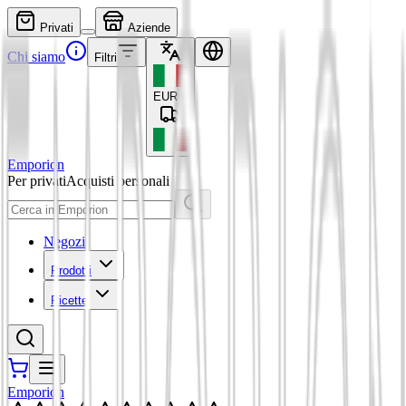
Privati
Aziende
Chi siamo
Filtri
EUR
€
Emporion
Per privati
Acquisti personali
Negozi
Prodotti
Ricette
Emporion