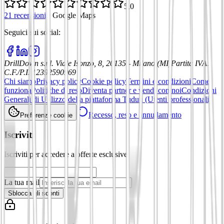
5,0
21 recensioni
·
Google Maps
Seguici sui social
:
DrillDown s.r.l.
Viale Isonzo, 8, 20135 - Milano (MI)
Partita IVA
:
C.F./P.I. 12392590969
Chi siamo
Privacy policy
Cookie policy
Termini e condizioni
Come
funziona
Politiche di reso
Diventa partner e vendi con noi
Condizioni
Generali di Utilizzo della piattaforma Tuduu (Utenti professionali)
Recesso, reso e annullamento
Preferenze cookie
Iscriviti
Iscriviti per accedere a offerte esclusive
La tua mail
Sblocca gli sconti