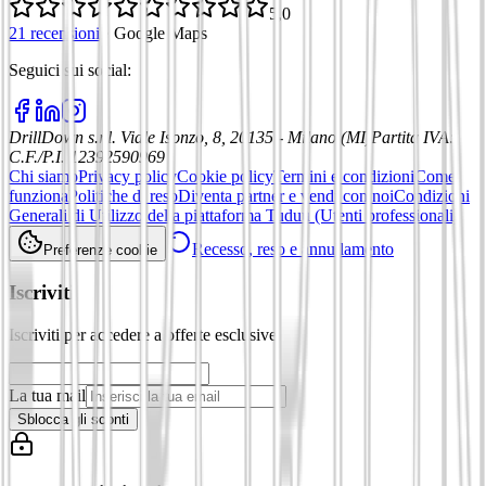
5,0
21 recensioni
·
Google Maps
Seguici sui social
:
DrillDown s.r.l.
Viale Isonzo, 8, 20135 - Milano (MI)
Partita IVA
:
C.F./P.I. 12392590969
Chi siamo
Privacy policy
Cookie policy
Termini e condizioni
Come
funziona
Politiche di reso
Diventa partner e vendi con noi
Condizioni
Generali di Utilizzo della piattaforma Tuduu (Utenti professionali)
Recesso, reso e annullamento
Preferenze cookie
Iscriviti
Iscriviti per accedere a offerte esclusive
La tua mail
Sblocca gli sconti