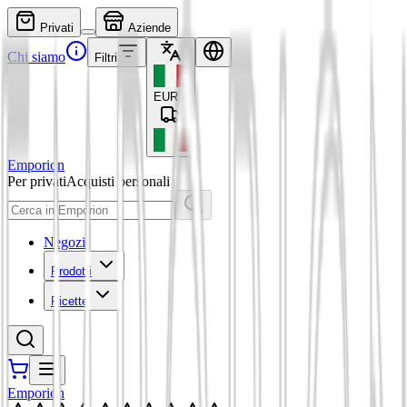
Privati
Aziende
Chi siamo
Filtri
EUR
€
Emporion
Per privati
Acquisti personali
Negozi
Prodotti
Ricette
Emporion