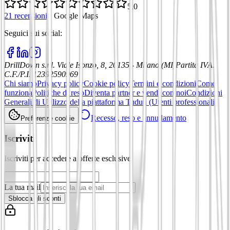
5,0
21 recensioni
·
Google Maps
Seguici sui social
:
DrillDown s.r.l.
Viale Isonzo, 8, 20135 - Milano (MI)
Partita IVA
:
C.F./P.I. 12392590969
Chi siamo
Privacy policy
Cookie policy
Termini e condizioni
Come
funziona
Politiche di reso
Diventa partner e vendi con noi
Condizioni
Generali di Utilizzo della piattaforma Tuduu (Utenti professionali)
Recesso, reso e annullamento
Preferenze cookie
Iscriviti
Iscriviti per accedere a offerte esclusive
La tua mail
Sblocca gli sconti