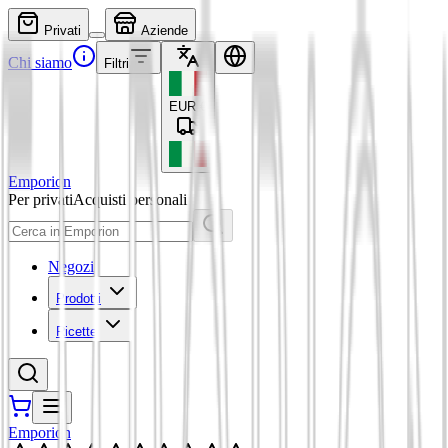
Privati
Aziende
Chi siamo
Filtri
EUR
€
Emporion
Per privati
Acquisti personali
Negozi
Prodotti
Ricette
Emporion