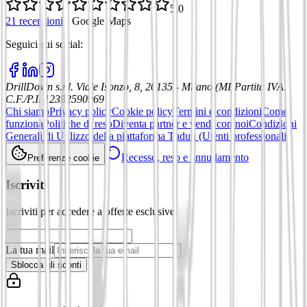
5,0
21 recensioni
·
Google Maps
Seguici sui social
:
DrillDown s.r.l.
Viale Isonzo, 8, 20135 - Milano (MI)
Partita IVA
:
C.F./P.I. 12392590969
Chi siamo
Privacy policy
Cookie policy
Termini e condizioni
Come
funziona
Politiche di reso
Diventa partner e vendi con noi
Condizioni
Generali di Utilizzo della piattaforma Tuduu (Utenti professionali)
Recesso, reso e annullamento
Preferenze cookie
Iscriviti
Iscriviti per accedere a offerte esclusive
La tua mail
Sblocca gli sconti