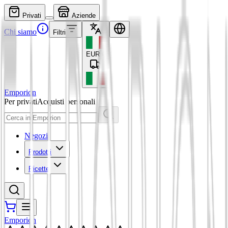
Privati
Aziende
Chi siamo
Filtri
EUR
€
Emporion
Per privati
Acquisti personali
Negozi
Prodotti
Ricette
Emporion