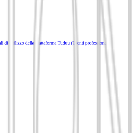
i di Utilizzo della piattaforma Tuduu (Utenti professionali)