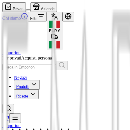
Privati
Aziende
Chi siamo
Filtri
EUR
€
Emporion
Per privati
Acquisti personali
Negozi
Prodotti
Ricette
Emporion