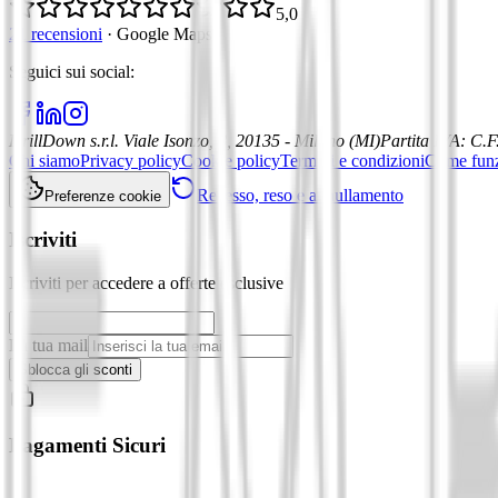
5,0
21 recensioni
·
Google Maps
Seguici sui social
:
DrillDown s.r.l.
Viale Isonzo, 8, 20135 - Milano (MI)
Partita IVA
:
C.F
Chi siamo
Privacy policy
Cookie policy
Termini e condizioni
Come fun
Recesso, reso e annullamento
Preferenze cookie
Iscriviti
Iscriviti per accedere a offerte esclusive
La tua mail
Sblocca gli sconti
Pagamenti Sicuri