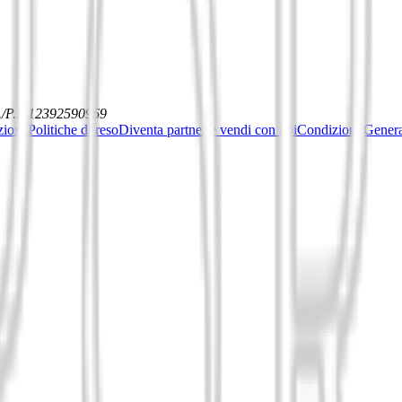
./P.I. 12392590969
ziona
Politiche di reso
Diventa partner e vendi con noi
Condizioni General