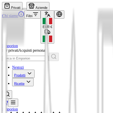
Privati
Aziende
Chi siamo
Filtri
EUR
€
Emporion
Per privati
Acquisti personali
Negozi
Prodotti
Ricette
Emporion