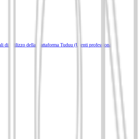
i di Utilizzo della piattaforma Tuduu (Utenti professionali)