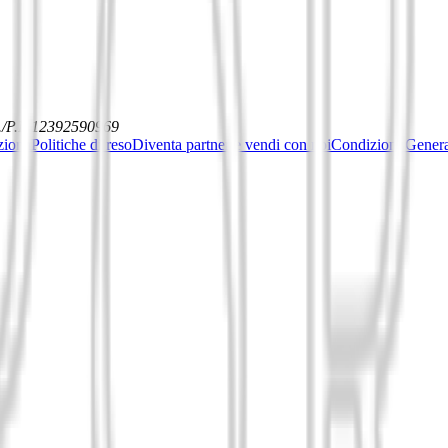
./P.I. 12392590969
ziona
Politiche di reso
Diventa partner e vendi con noi
Condizioni General