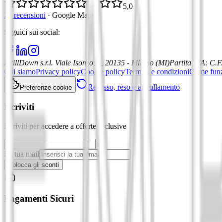
5,0
21 recensioni
·
Google Maps
Seguici sui social
:
DrillDown s.r.l.
Viale Isonzo, 8, 20135 - Milano (MI)
Partita IVA
:
C.F
Chi siamo
Privacy policy
Cookie policy
Termini e condizioni
Come fun
Recesso, reso e annullamento
Preferenze cookie
Iscriviti
Iscriviti per accedere a offerte esclusive
La tua mail
Sblocca gli sconti
Pagamenti Sicuri