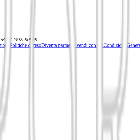
./P.I. 12392590969
ziona
Politiche di reso
Diventa partner e vendi con noi
Condizioni General