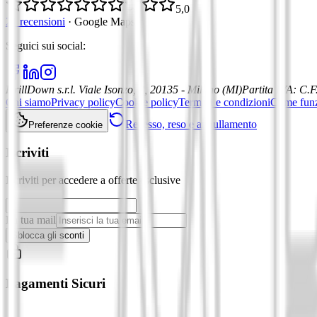
5,0
21 recensioni
·
Google Maps
Seguici sui social
:
DrillDown s.r.l.
Viale Isonzo, 8, 20135 - Milano (MI)
Partita IVA
:
C.F
Chi siamo
Privacy policy
Cookie policy
Termini e condizioni
Come fun
Recesso, reso e annullamento
Preferenze cookie
Iscriviti
Iscriviti per accedere a offerte esclusive
La tua mail
Sblocca gli sconti
Pagamenti Sicuri