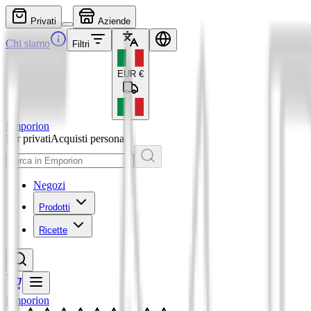
Privati
Aziende
Chi siamo
Filtri
EUR
€
Emporion
Per privati
Acquisti personali
Negozi
Prodotti
Ricette
Emporion