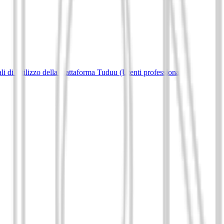
i di Utilizzo della piattaforma Tuduu (Utenti professionali)