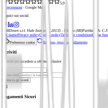
5,0
21 recensioni
·
Google Maps
Seguici sui social
:
DrillDown s.r.l.
Viale Isonzo, 8, 20135 - Milano (MI)
Partita IVA
:
C.F
Chi siamo
Privacy policy
Cookie policy
Termini e condizioni
Come fun
Recesso, reso e annullamento
Preferenze cookie
Iscriviti
Iscriviti per accedere a offerte esclusive
La tua mail
Sblocca gli sconti
Pagamenti Sicuri