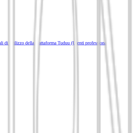
i di Utilizzo della piattaforma Tuduu (Utenti professionali)