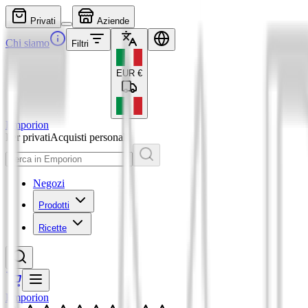
Privati
Aziende
Chi siamo
Filtri
EUR
€
Emporion
Per privati
Acquisti personali
Negozi
Prodotti
Ricette
Emporion