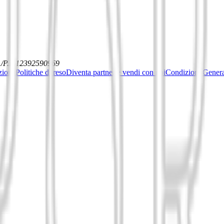
./P.I. 12392590969
ziona
Politiche di reso
Diventa partner e vendi con noi
Condizioni General