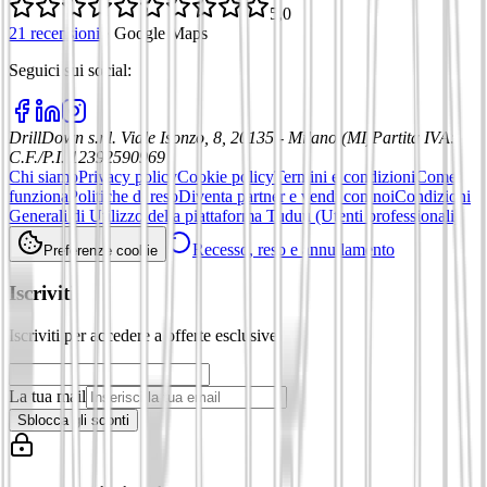
5,0
21 recensioni
·
Google Maps
Seguici sui social
:
DrillDown s.r.l.
Viale Isonzo, 8, 20135 - Milano (MI)
Partita IVA
:
C.F./P.I. 12392590969
Chi siamo
Privacy policy
Cookie policy
Termini e condizioni
Come
funziona
Politiche di reso
Diventa partner e vendi con noi
Condizioni
Generali di Utilizzo della piattaforma Tuduu (Utenti professionali)
Recesso, reso e annullamento
Preferenze cookie
Iscriviti
Iscriviti per accedere a offerte esclusive
La tua mail
Sblocca gli sconti