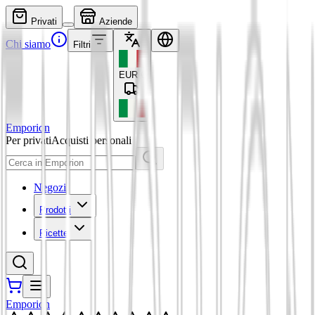
Privati
Aziende
Chi siamo
Filtri
EUR
€
Emporion
Per privati
Acquisti personali
Negozi
Prodotti
Ricette
Emporion