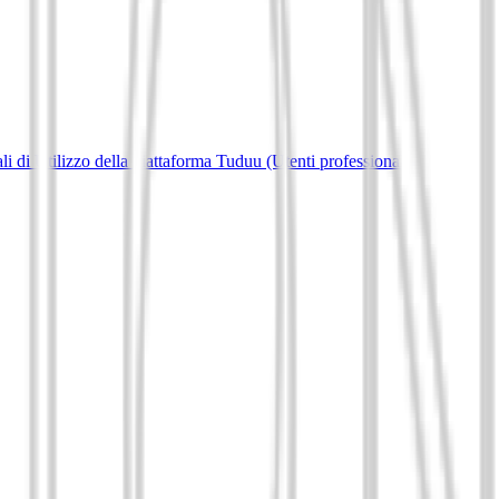
i di Utilizzo della piattaforma Tuduu (Utenti professionali)