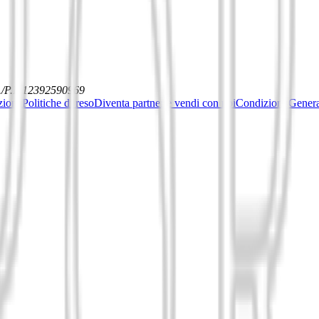
./P.I. 12392590969
ziona
Politiche di reso
Diventa partner e vendi con noi
Condizioni General