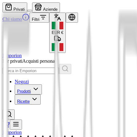
Privati
Aziende
Chi siamo
Filtri
EUR
€
Emporion
Per privati
Acquisti personali
Negozi
Prodotti
Ricette
Emporion