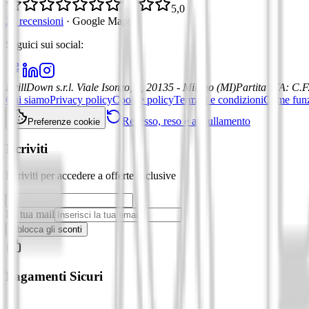
5,0
21 recensioni
·
Google Maps
Seguici sui social
:
DrillDown s.r.l.
Viale Isonzo, 8, 20135 - Milano (MI)
Partita IVA
:
C.F
Chi siamo
Privacy policy
Cookie policy
Termini e condizioni
Come fun
Recesso, reso e annullamento
Preferenze cookie
Iscriviti
Iscriviti per accedere a offerte esclusive
La tua mail
Sblocca gli sconti
Pagamenti Sicuri