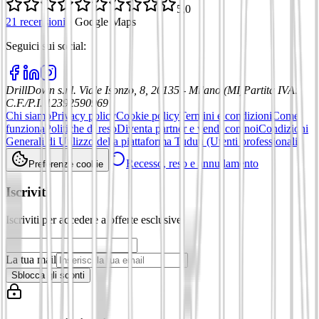
5,0
21 recensioni
·
Google Maps
Seguici sui social
:
DrillDown s.r.l.
Viale Isonzo, 8, 20135 - Milano (MI)
Partita IVA
:
C.F./P.I. 12392590969
Chi siamo
Privacy policy
Cookie policy
Termini e condizioni
Come
funziona
Politiche di reso
Diventa partner e vendi con noi
Condizioni
Generali di Utilizzo della piattaforma Tuduu (Utenti professionali)
Recesso, reso e annullamento
Preferenze cookie
Iscriviti
Iscriviti per accedere a offerte esclusive
La tua mail
Sblocca gli sconti