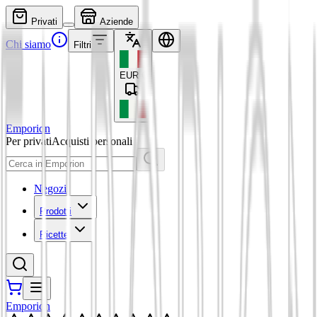
Privati
Aziende
Chi siamo
Filtri
EUR
€
Emporion
Per privati
Acquisti personali
Negozi
Prodotti
Ricette
Emporion