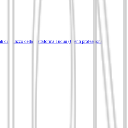
i di Utilizzo della piattaforma Tuduu (Utenti professionali)