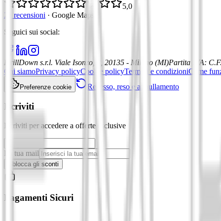
5,0
21 recensioni
·
Google Maps
Seguici sui social
:
DrillDown s.r.l.
Viale Isonzo, 8, 20135 - Milano (MI)
Partita IVA
:
C.F
Chi siamo
Privacy policy
Cookie policy
Termini e condizioni
Come fun
Recesso, reso e annullamento
Preferenze cookie
Iscriviti
Iscriviti per accedere a offerte esclusive
La tua mail
Sblocca gli sconti
Pagamenti Sicuri