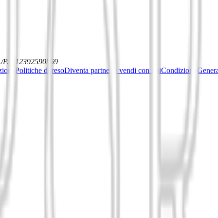
./P.I. 12392590969
ziona
Politiche di reso
Diventa partner e vendi con noi
Condizioni General