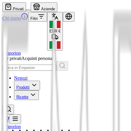
Privati
Aziende
Chi siamo
Filtri
EUR
€
Emporion
Per privati
Acquisti personali
Negozi
Prodotti
Ricette
Emporion