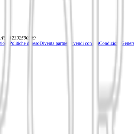
./P.I. 12392590969
ziona
Politiche di reso
Diventa partner e vendi con noi
Condizioni General