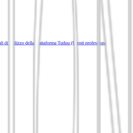
i di Utilizzo della piattaforma Tuduu (Utenti professionali)