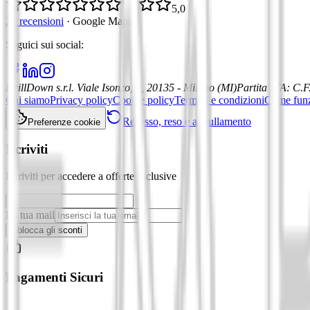
5,0
21 recensioni
·
Google Maps
Seguici sui social
:
DrillDown s.r.l.
Viale Isonzo, 8, 20135 - Milano (MI)
Partita IVA
:
C.F
Chi siamo
Privacy policy
Cookie policy
Termini e condizioni
Come fun
Recesso, reso e annullamento
Preferenze cookie
Iscriviti
Iscriviti per accedere a offerte esclusive
La tua mail
Sblocca gli sconti
Pagamenti Sicuri