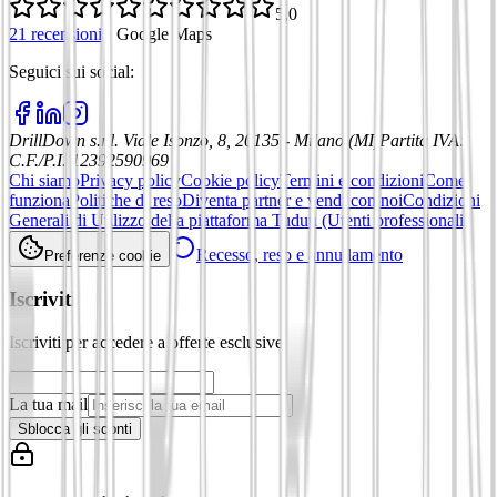
5,0
21 recensioni
·
Google Maps
Seguici sui social
:
DrillDown s.r.l.
Viale Isonzo, 8, 20135 - Milano (MI)
Partita IVA
:
C.F./P.I. 12392590969
Chi siamo
Privacy policy
Cookie policy
Termini e condizioni
Come
funziona
Politiche di reso
Diventa partner e vendi con noi
Condizioni
Generali di Utilizzo della piattaforma Tuduu (Utenti professionali)
Recesso, reso e annullamento
Preferenze cookie
Iscriviti
Iscriviti per accedere a offerte esclusive
La tua mail
Sblocca gli sconti