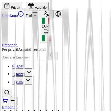
Privati
Aziende
Chi siamo
Filtri
EUR
€
Emporion
Per privati
Acquisti personali
Negozi
Prodotti
Ricette
Emporion