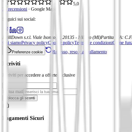
5,0
21 recensioni
·
Google Maps
Seguici sui social
:
DrillDown s.r.l.
Viale Isonzo, 8, 20135 - Milano (MI)
Partita IVA
:
C.F
Chi siamo
Privacy policy
Cookie policy
Termini e condizioni
Come fun
Recesso, reso e annullamento
Preferenze cookie
Iscriviti
Iscriviti per accedere a offerte esclusive
La tua mail
Sblocca gli sconti
Pagamenti Sicuri