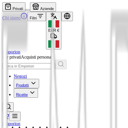
Privati
Aziende
Chi siamo
Filtri
EUR
€
Emporion
Per privati
Acquisti personali
Negozi
Prodotti
Ricette
Emporion