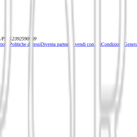
./P.I. 12392590969
ziona
Politiche di reso
Diventa partner e vendi con noi
Condizioni General