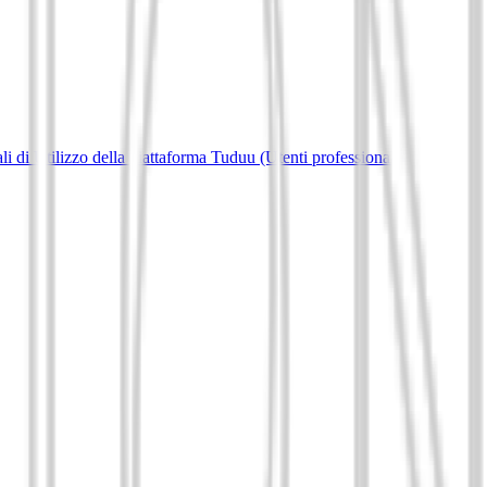
i di Utilizzo della piattaforma Tuduu (Utenti professionali)