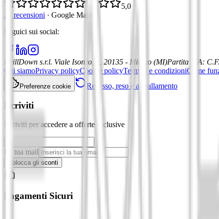
5,0
21 recensioni
·
Google Maps
Seguici sui social
:
DrillDown s.r.l.
Viale Isonzo, 8, 20135 - Milano (MI)
Partita IVA
:
C.F
Chi siamo
Privacy policy
Cookie policy
Termini e condizioni
Come fun
Recesso, reso e annullamento
Preferenze cookie
Iscriviti
Iscriviti per accedere a offerte esclusive
La tua mail
Sblocca gli sconti
Pagamenti Sicuri