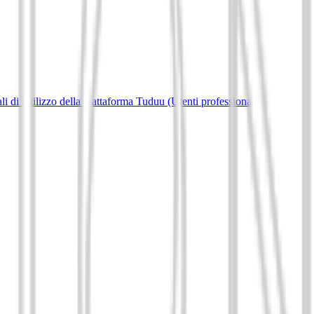
i di Utilizzo della piattaforma Tuduu (Utenti professionali)