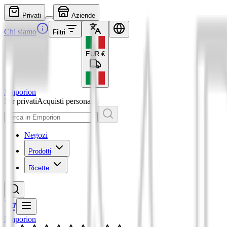
Privati
Aziende
Chi siamo
Filtri
EUR
€
Emporion
Per privati
Acquisti personali
Negozi
Prodotti
Ricette
Emporion