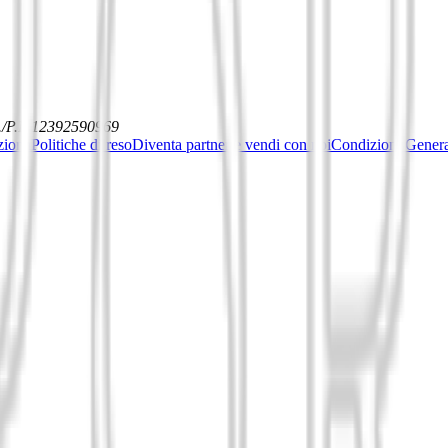
./P.I. 12392590969
ziona
Politiche di reso
Diventa partner e vendi con noi
Condizioni General