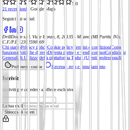
5,0
21 recensioni
·
Google Maps
Seguici sui social
:
DrillDown s.r.l.
Viale Isonzo, 8, 20135 - Milano (MI)
Partita IVA
:
C.F./P.I. 12392590969
Chi siamo
Privacy policy
Cookie policy
Termini e condizioni
Come
funziona
Politiche di reso
Diventa partner e vendi con noi
Condizioni
Generali di Utilizzo della piattaforma Tuduu (Utenti professionali)
Recesso, reso e annullamento
Preferenze cookie
Iscriviti
Iscriviti per accedere a offerte esclusive
La tua mail
Sblocca gli sconti