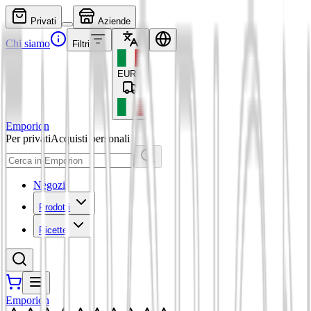
Privati
Aziende
Chi siamo
Filtri
EUR
€
Emporion
Per privati
Acquisti personali
Negozi
Prodotti
Ricette
Emporion