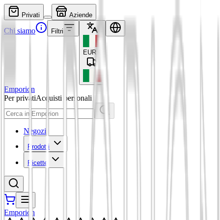
Privati
Aziende
Chi siamo
Filtri
EUR
€
Emporion
Per privati
Acquisti personali
Negozi
Prodotti
Ricette
Emporion