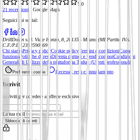
5,0
21 recensioni
·
Google Maps
Seguici sui social
:
DrillDown s.r.l.
Viale Isonzo, 8, 20135 - Milano (MI)
Partita IVA
:
C.F./P.I. 12392590969
Chi siamo
Privacy policy
Cookie policy
Termini e condizioni
Come
funziona
Politiche di reso
Diventa partner e vendi con noi
Condizioni
Generali di Utilizzo della piattaforma Tuduu (Utenti professionali)
Recesso, reso e annullamento
Preferenze cookie
Iscriviti
Iscriviti per accedere a offerte esclusive
La tua mail
Sblocca gli sconti