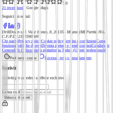
5,0
21 recensioni
·
Google Maps
Seguici sui social
:
DrillDown s.r.l.
Viale Isonzo, 8, 20135 - Milano (MI)
Partita IVA
:
C.F./P.I. 12392590969
Chi siamo
Privacy policy
Cookie policy
Termini e condizioni
Come
funziona
Politiche di reso
Diventa partner e vendi con noi
Condizioni
Generali di Utilizzo della piattaforma Tuduu (Utenti professionali)
Recesso, reso e annullamento
Preferenze cookie
Iscriviti
Iscriviti per accedere a offerte esclusive
La tua mail
Sblocca gli sconti