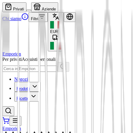
Privati
Aziende
Chi siamo
Filtri
EUR
€
Emporion
Per privati
Acquisti personali
Negozi
Prodotti
Ricette
Emporion