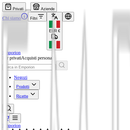
Privati
Aziende
Chi siamo
Filtri
EUR
€
Emporion
Per privati
Acquisti personali
Negozi
Prodotti
Ricette
Emporion