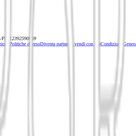
./P.I. 12392590969
ziona
Politiche di reso
Diventa partner e vendi con noi
Condizioni General