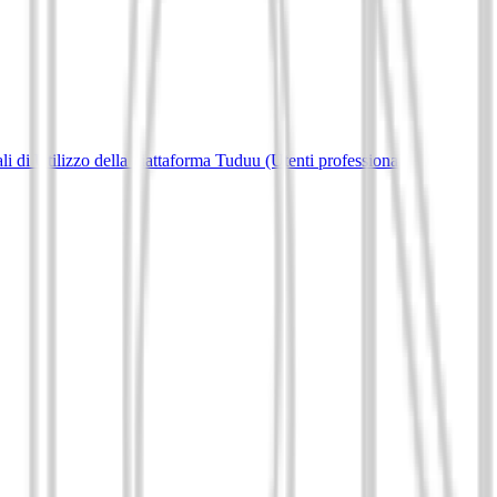
i di Utilizzo della piattaforma Tuduu (Utenti professionali)