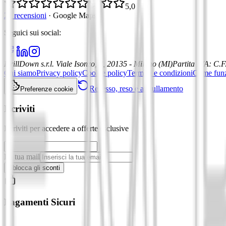
5,0
21 recensioni
·
Google Maps
Seguici sui social
:
DrillDown s.r.l.
Viale Isonzo, 8, 20135 - Milano (MI)
Partita IVA
:
C.F
Chi siamo
Privacy policy
Cookie policy
Termini e condizioni
Come fun
Recesso, reso e annullamento
Preferenze cookie
Iscriviti
Iscriviti per accedere a offerte esclusive
La tua mail
Sblocca gli sconti
Pagamenti Sicuri