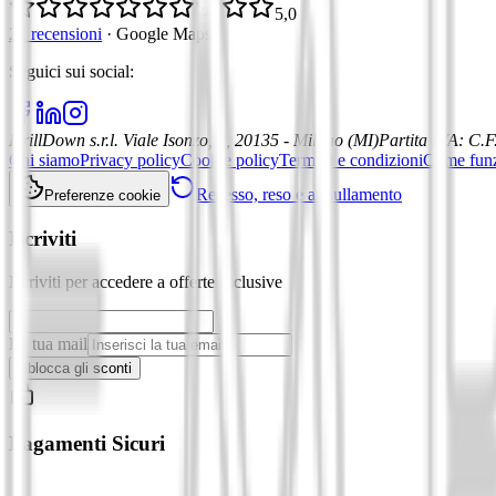
5,0
21 recensioni
·
Google Maps
Seguici sui social
:
DrillDown s.r.l.
Viale Isonzo, 8, 20135 - Milano (MI)
Partita IVA
:
C.F
Chi siamo
Privacy policy
Cookie policy
Termini e condizioni
Come fun
Recesso, reso e annullamento
Preferenze cookie
Iscriviti
Iscriviti per accedere a offerte esclusive
La tua mail
Sblocca gli sconti
Pagamenti Sicuri