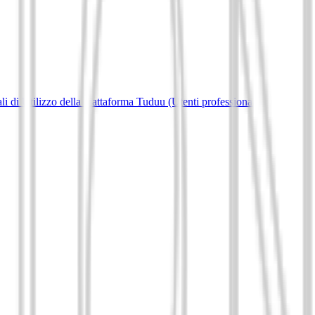
i di Utilizzo della piattaforma Tuduu (Utenti professionali)