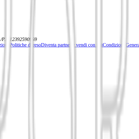
./P.I. 12392590969
ziona
Politiche di reso
Diventa partner e vendi con noi
Condizioni General