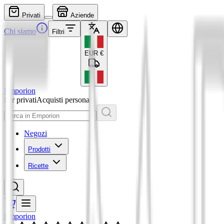
Privati
Aziende
Chi siamo
Filtri
EUR
€
Emporion
Per privati
Acquisti personali
Negozi
Prodotti
Ricette
Emporion