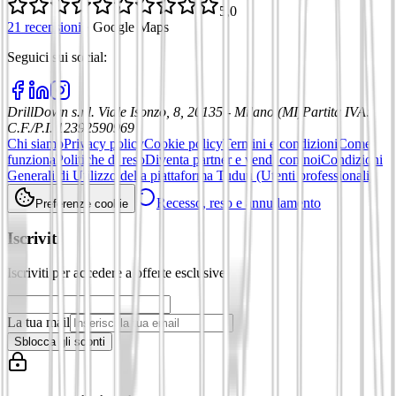
5,0
21 recensioni
·
Google Maps
Seguici sui social
:
DrillDown s.r.l.
Viale Isonzo, 8, 20135 - Milano (MI)
Partita IVA
:
C.F./P.I. 12392590969
Chi siamo
Privacy policy
Cookie policy
Termini e condizioni
Come
funziona
Politiche di reso
Diventa partner e vendi con noi
Condizioni
Generali di Utilizzo della piattaforma Tuduu (Utenti professionali)
Recesso, reso e annullamento
Preferenze cookie
Iscriviti
Iscriviti per accedere a offerte esclusive
La tua mail
Sblocca gli sconti