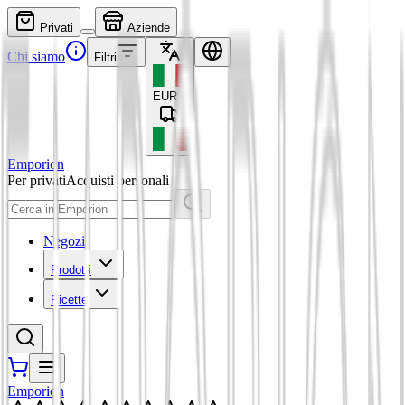
Privati
Aziende
Chi siamo
Filtri
EUR
€
Emporion
Per privati
Acquisti personali
Negozi
Prodotti
Ricette
Emporion