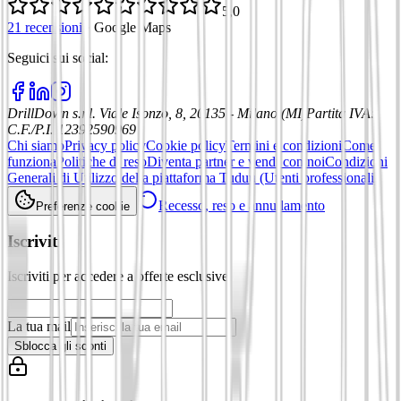
5,0
21 recensioni
·
Google Maps
Seguici sui social
:
DrillDown s.r.l.
Viale Isonzo, 8, 20135 - Milano (MI)
Partita IVA
:
C.F./P.I. 12392590969
Chi siamo
Privacy policy
Cookie policy
Termini e condizioni
Come
funziona
Politiche di reso
Diventa partner e vendi con noi
Condizioni
Generali di Utilizzo della piattaforma Tuduu (Utenti professionali)
Recesso, reso e annullamento
Preferenze cookie
Iscriviti
Iscriviti per accedere a offerte esclusive
La tua mail
Sblocca gli sconti