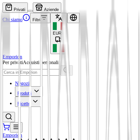
Privati
Aziende
Chi siamo
Filtri
EUR
€
Emporion
Per privati
Acquisti personali
Negozi
Prodotti
Ricette
Emporion