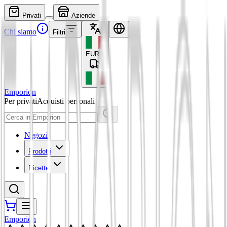
Privati
Aziende
Chi siamo
Filtri
EUR
€
Emporion
Per privati
Acquisti personali
Negozi
Prodotti
Ricette
Emporion