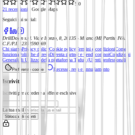
5,0
21 recensioni
·
Google Maps
Seguici sui social
:
DrillDown s.r.l.
Viale Isonzo, 8, 20135 - Milano (MI)
Partita IVA
:
C.F./P.I. 12392590969
Chi siamo
Privacy policy
Cookie policy
Termini e condizioni
Come
funziona
Politiche di reso
Diventa partner e vendi con noi
Condizioni
Generali di Utilizzo della piattaforma Tuduu (Utenti professionali)
Recesso, reso e annullamento
Preferenze cookie
Iscriviti
Iscriviti per accedere a offerte esclusive
La tua mail
Sblocca gli sconti