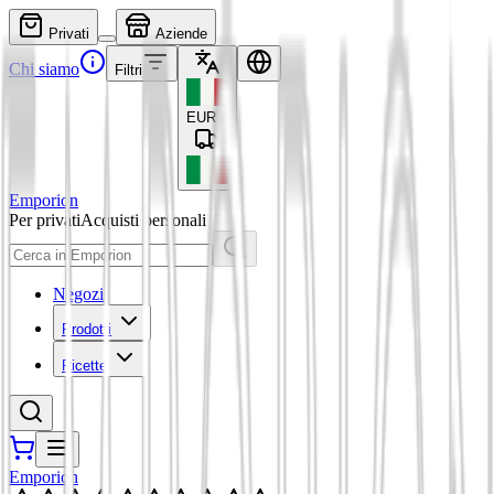
Privati
Aziende
Chi siamo
Filtri
EUR
€
Emporion
Per privati
Acquisti personali
Negozi
Prodotti
Ricette
Emporion