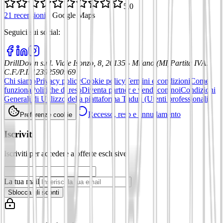
5,0
21 recensioni
·
Google Maps
Seguici sui social
:
DrillDown s.r.l.
Viale Isonzo, 8, 20135 - Milano (MI)
Partita IVA
:
C.F./P.I. 12392590969
Chi siamo
Privacy policy
Cookie policy
Termini e condizioni
Come
funziona
Politiche di reso
Diventa partner e vendi con noi
Condizioni
Generali di Utilizzo della piattaforma Tuduu (Utenti professionali)
Recesso, reso e annullamento
Preferenze cookie
Iscriviti
Iscriviti per accedere a offerte esclusive
La tua mail
Sblocca gli sconti