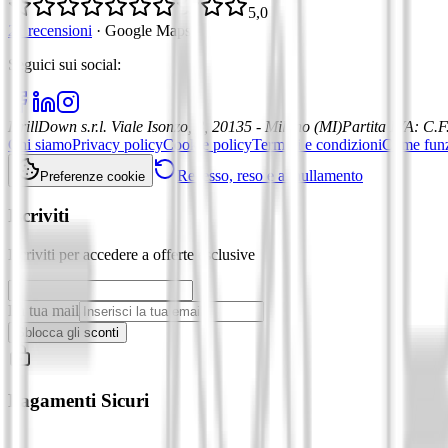
5,0
21 recensioni
·
Google Maps
Seguici sui social
:
DrillDown s.r.l.
Viale Isonzo, 8, 20135 - Milano (MI)
Partita IVA
:
C.F
Chi siamo
Privacy policy
Cookie policy
Termini e condizioni
Come fun
Recesso, reso e annullamento
Preferenze cookie
Iscriviti
Iscriviti per accedere a offerte esclusive
La tua mail
Sblocca gli sconti
Pagamenti Sicuri