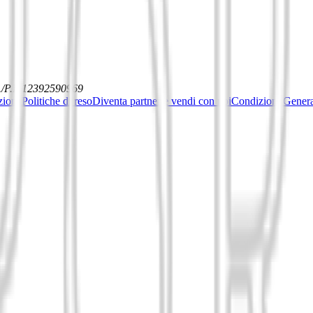
./P.I. 12392590969
ziona
Politiche di reso
Diventa partner e vendi con noi
Condizioni General