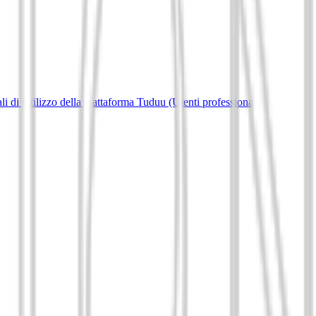
i di Utilizzo della piattaforma Tuduu (Utenti professionali)