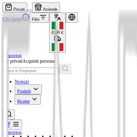
Privati
Aziende
Chi siamo
Filtri
EUR
€
Emporion
Per privati
Acquisti personali
Negozi
Prodotti
Ricette
Emporion