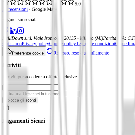
5,0
21 recensioni
·
Google Maps
Seguici sui social
:
DrillDown s.r.l.
Viale Isonzo, 8, 20135 - Milano (MI)
Partita IVA
:
C.F
Chi siamo
Privacy policy
Cookie policy
Termini e condizioni
Come fun
Recesso, reso e annullamento
Preferenze cookie
Iscriviti
Iscriviti per accedere a offerte esclusive
La tua mail
Sblocca gli sconti
Pagamenti Sicuri