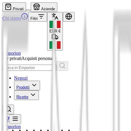
Privati
Aziende
Chi siamo
Filtri
EUR
€
Emporion
Per privati
Acquisti personali
Negozi
Prodotti
Ricette
Emporion