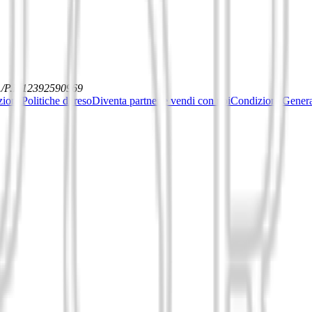
./P.I. 12392590969
ziona
Politiche di reso
Diventa partner e vendi con noi
Condizioni General