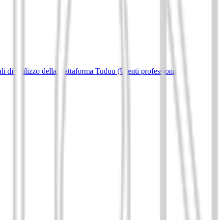
i di Utilizzo della piattaforma Tuduu (Utenti professionali)