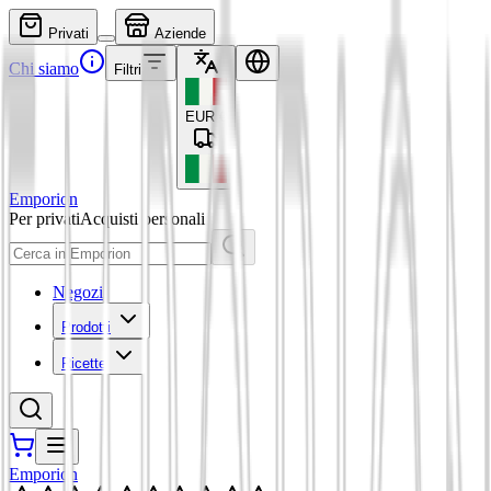
Privati
Aziende
Chi siamo
Filtri
EUR
€
Emporion
Per privati
Acquisti personali
Negozi
Prodotti
Ricette
Emporion