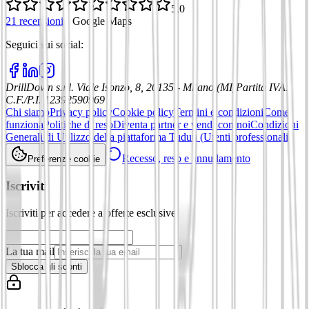
5,0
21 recensioni
·
Google Maps
Seguici sui social
:
DrillDown s.r.l.
Viale Isonzo, 8, 20135 - Milano (MI)
Partita IVA
:
C.F./P.I. 12392590969
Chi siamo
Privacy policy
Cookie policy
Termini e condizioni
Come
funziona
Politiche di reso
Diventa partner e vendi con noi
Condizioni
Generali di Utilizzo della piattaforma Tuduu (Utenti professionali)
Recesso, reso e annullamento
Preferenze cookie
Iscriviti
Iscriviti per accedere a offerte esclusive
La tua mail
Sblocca gli sconti