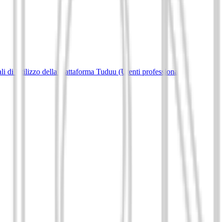
i di Utilizzo della piattaforma Tuduu (Utenti professionali)