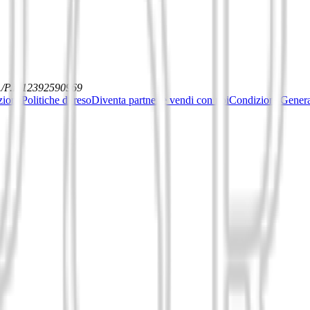
./P.I. 12392590969
ziona
Politiche di reso
Diventa partner e vendi con noi
Condizioni General