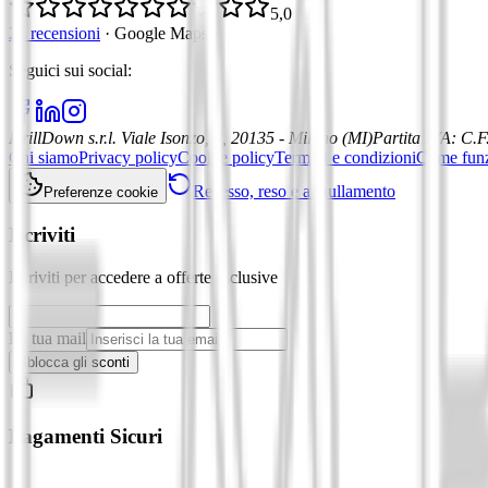
5,0
21 recensioni
·
Google Maps
Seguici sui social
:
DrillDown s.r.l.
Viale Isonzo, 8, 20135 - Milano (MI)
Partita IVA
:
C.F
Chi siamo
Privacy policy
Cookie policy
Termini e condizioni
Come fun
Recesso, reso e annullamento
Preferenze cookie
Iscriviti
Iscriviti per accedere a offerte esclusive
La tua mail
Sblocca gli sconti
Pagamenti Sicuri