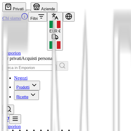
Privati
Aziende
Chi siamo
Filtri
EUR
€
Emporion
Per privati
Acquisti personali
Negozi
Prodotti
Ricette
Emporion