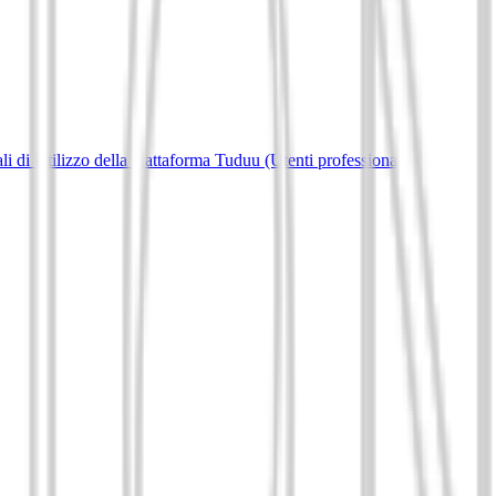
i di Utilizzo della piattaforma Tuduu (Utenti professionali)