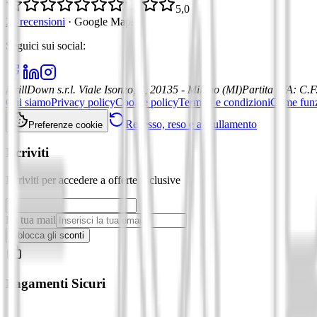
5,0
21 recensioni
·
Google Maps
Seguici sui social
:
DrillDown s.r.l.
Viale Isonzo, 8, 20135 - Milano (MI)
Partita IVA
:
C.F
Chi siamo
Privacy policy
Cookie policy
Termini e condizioni
Come fun
Recesso, reso e annullamento
Preferenze cookie
Iscriviti
Iscriviti per accedere a offerte esclusive
La tua mail
Sblocca gli sconti
Pagamenti Sicuri