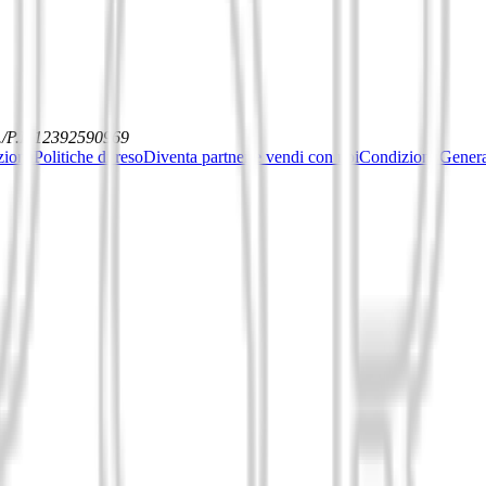
./P.I. 12392590969
ziona
Politiche di reso
Diventa partner e vendi con noi
Condizioni General