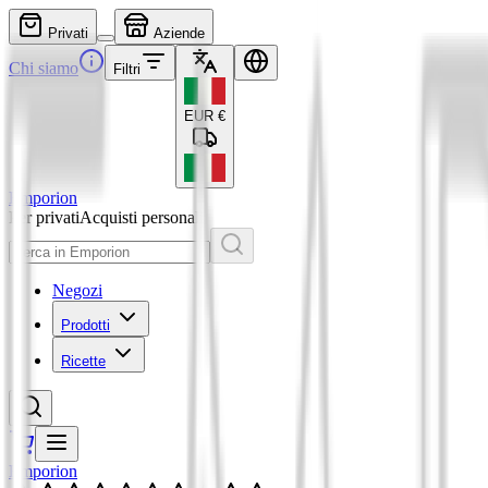
Privati
Aziende
Chi siamo
Filtri
EUR
€
Emporion
Per privati
Acquisti personali
Negozi
Prodotti
Ricette
Emporion