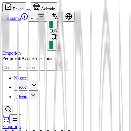
Privati
Aziende
Chi siamo
Filtri
EUR
€
Emporion
Per privati
Acquisti personali
Negozi
Prodotti
Ricette
Emporion