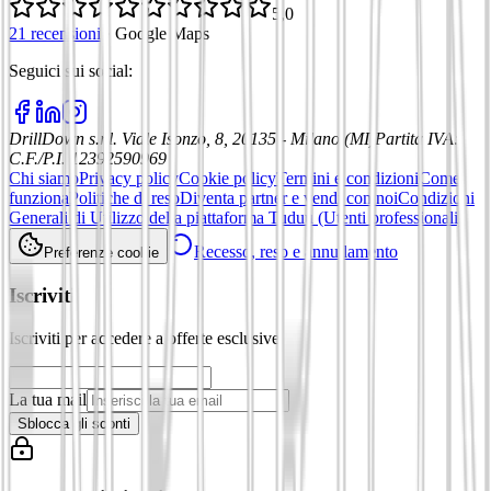
5,0
21 recensioni
·
Google Maps
Seguici sui social
:
DrillDown s.r.l.
Viale Isonzo, 8, 20135 - Milano (MI)
Partita IVA
:
C.F./P.I. 12392590969
Chi siamo
Privacy policy
Cookie policy
Termini e condizioni
Come
funziona
Politiche di reso
Diventa partner e vendi con noi
Condizioni
Generali di Utilizzo della piattaforma Tuduu (Utenti professionali)
Recesso, reso e annullamento
Preferenze cookie
Iscriviti
Iscriviti per accedere a offerte esclusive
La tua mail
Sblocca gli sconti