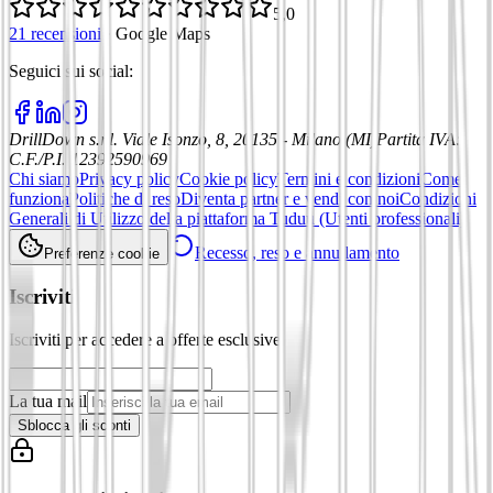
5,0
21 recensioni
·
Google Maps
Seguici sui social
:
DrillDown s.r.l.
Viale Isonzo, 8, 20135 - Milano (MI)
Partita IVA
:
C.F./P.I. 12392590969
Chi siamo
Privacy policy
Cookie policy
Termini e condizioni
Come
funziona
Politiche di reso
Diventa partner e vendi con noi
Condizioni
Generali di Utilizzo della piattaforma Tuduu (Utenti professionali)
Recesso, reso e annullamento
Preferenze cookie
Iscriviti
Iscriviti per accedere a offerte esclusive
La tua mail
Sblocca gli sconti