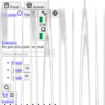
Privati
Aziende
Chi siamo
Filtri
EUR
€
Emporion
Per privati
Acquisti personali
Negozi
Prodotti
Ricette
Emporion