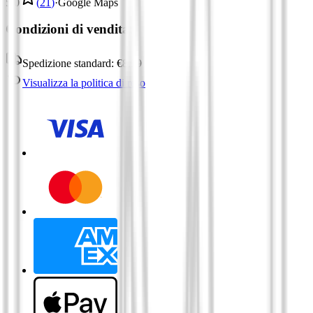
5,0
(
21
)
·
Google Maps
Condizioni di vendita:
Spedizione standard:
€
8.99
Visualizza la politica di reso