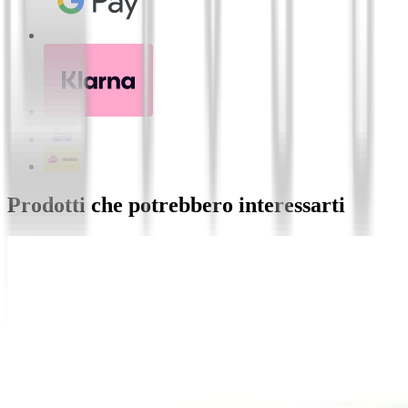
Prodotti che potrebbero interessarti
Lardiata | Typical pasta sauce from Naples (314g
€
15,00
Ragù Napoletano (212g)
€
13,00
Ragù Napoletano (314g)