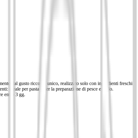
mento dal gusto ricco ed unico, realizzato solo con ingredienti freschi
nti: ideale per pasta e per la preparazione di pesce e pollo.
re entro 3 gg.