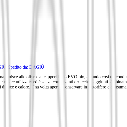
GIÙ
•
Spedito da:
DAGIÙ
ana, unisce alle olive e ai capperi l'olio EVO bio, creando così un condi
er essere utilizzato ed è senza conservanti e zuccheri aggiunti. Abbiname
i di luce e calore. Una volta aperto, conservare in frigorifero e consuma