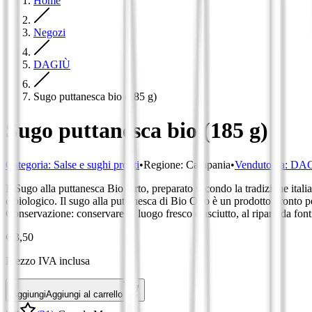
Home
Negozi
DAGIÙ
Sugo puttanesca bio (185 g)
Sugo puttanesca bio (185 g)
Categoria
:
Salse e sughi pronti
•
Regione
:
Campania
•
Venduto da:
DA
Il Sugo alla puttanesca Bio Orto, preparato secondo la tradizione itali
e biologico. Il sugo alla puttanesca di Bio Orto è un prodotto pronto p
Conservazione: conservare in luogo fresco e asciutto, al riparo da font
€ 3,50
Prezzo IVA inclusa
Aggiungi
Aggiungi al carrello