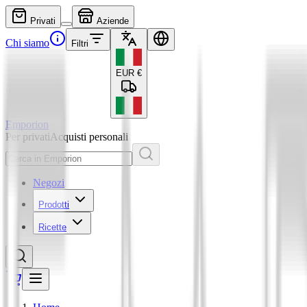
Privati
Aziende
Chi siamo
Filtri
EUR
€
Emporion
Per privati
Acquisti personali
Negozi
Prodotti
Ricette